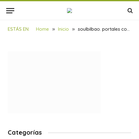
soulbilbao. portales
corporativos
BY
SOULBILBAO
08/09/2024
1 MIN READ
ESTÁS EN:
Home
»
Inicio
»
soulbilbao. portales corporativos
Categorías