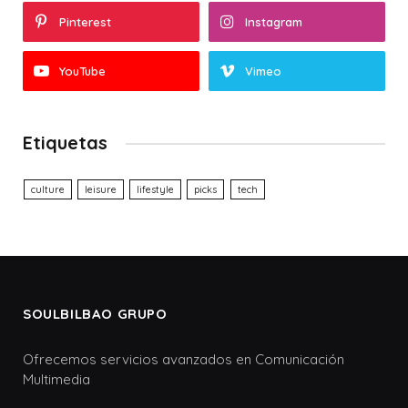
Pinterest
Instagram
YouTube
Vimeo
Etiquetas
culture
leisure
lifestyle
picks
tech
SOULBILBAO GRUPO
Ofrecemos servicios avanzados en Comunicación
Multimedia