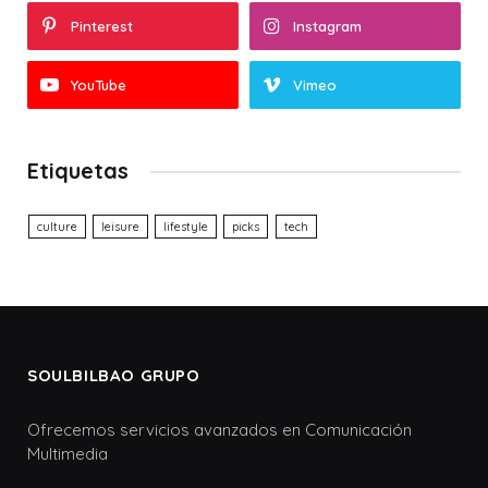
Pinterest
Instagram
YouTube
Vimeo
Etiquetas
culture
leisure
lifestyle
picks
tech
SOULBILBAO GRUPO
Ofrecemos servicios avanzados en Comunicación
Multimedia