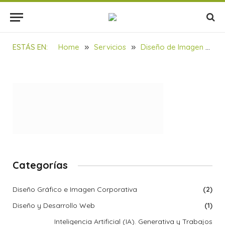
PROYECTOS – Kimiker logo
BY
SOULBILBAO
19/02/2022
1 MIN READ
ESTÁS EN:
Home
»
Servicios
»
Diseño de Imagen Corporativa Kimiker Group
Categorías
Diseño Gráfico e Imagen Corporativa
(2)
Diseño y Desarrollo Web
(1)
Inteligencia Artificial (IA). Generativa y Trabajos