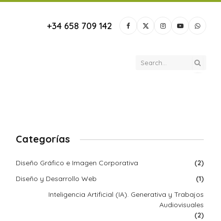
+34 658 709 142
Facebook
X
Instagram
YouTube
Whats
(Twitter)
Categorías
Diseño Gráfico e Imagen Corporativa
(2)
Diseño y Desarrollo Web
(1)
Inteligencia Artificial (IA). Generativa y Trabajos
Audiovisuales
(2)