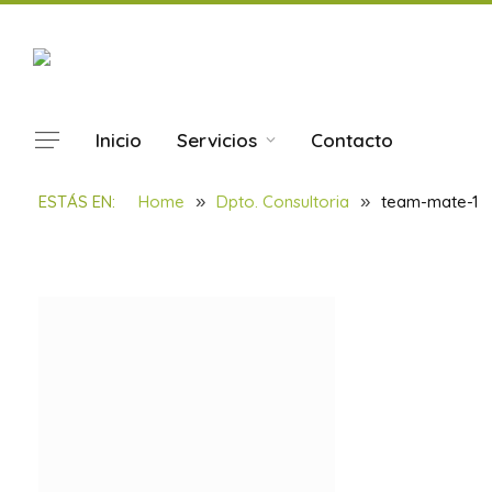
Inicio
Servicios
Contacto
team-mate-1
ESTÁS EN:
Home
»
Dpto. Consultoria
»
team-mate-1
BY
SOULBILBAO
14/06/2017
UPDATED:
23/11/2021
1 MIN 