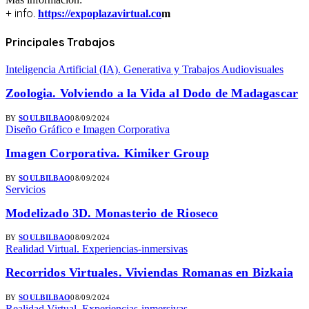
+ info.
https://expoplazavirtual.co
m
Principales
Trabajos
Inteligencia Artificial (IA). Generativa y Trabajos Audiovisuales
Zoologia. Volviendo a la Vida al Dodo de Madagascar
BY
SOULBILBAO
08/09/2024
Diseño Gráfico e Imagen Corporativa
Imagen Corporativa. Kimiker Group
BY
SOULBILBAO
08/09/2024
Servicios
Modelizado 3D. Monasterio de Rioseco
BY
SOULBILBAO
08/09/2024
Realidad Virtual. Experiencias-inmersivas
Recorridos Virtuales. Viviendas Romanas en Bizkaia
BY
SOULBILBAO
08/09/2024
Realidad Virtual. Experiencias-inmersivas