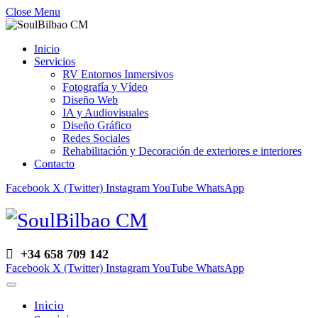
Close Menu
Inicio
Servicios
RV Entornos Inmersivos
Fotografía y Vídeo
Diseño Web
IA y Audiovisuales
Diseño Gráfico
Redes Sociales
Rehabilitación y Decoración de exteriores e interiores
Contacto
Facebook
X (Twitter)
Instagram
YouTube
WhatsApp
+34 658 709 142
Facebook
X (Twitter)
Instagram
YouTube
WhatsApp
Inicio