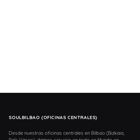
SOULBILBAO (OFICINAS CENTRALES)
Desde nuestras oficinas centrales en Bilbao (Bizkaia,
País Vasco), damos servicio en todo en Mundo en