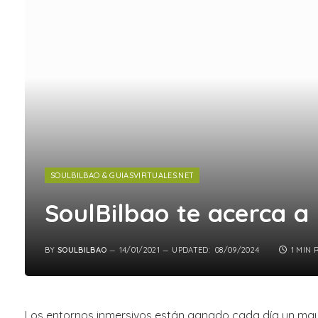
SOULBILBAO & GUIASVIRTUALES.NET
SoulBilbao te acerca a
BY
SOULBILBAO
14/01/2021
UPDATED:
08/09/2024
1 MIN 
Los entornos inmersivos están ganado cada día un ma