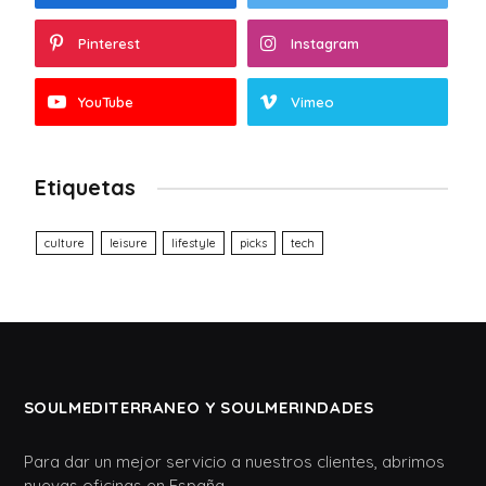
Pinterest
Instagram
YouTube
Vimeo
Etiquetas
culture
leisure
lifestyle
picks
tech
SOULMEDITERRANEO Y SOULMERINDADES
Para dar un mejor servicio a nuestros clientes, abrimos
nuevas oficinas en España