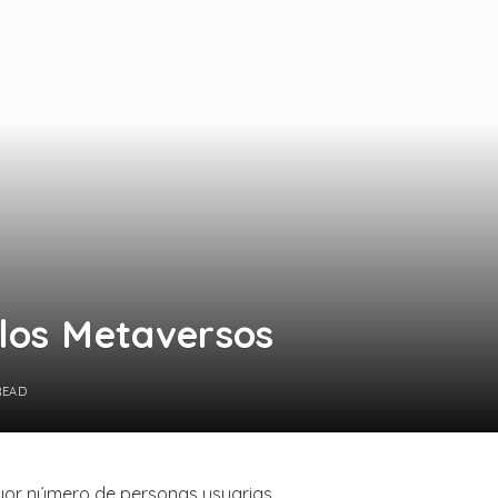
 los Metaversos
READ
yor número de personas usuarias.