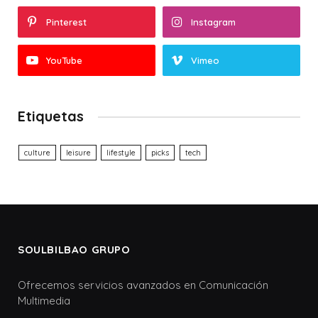
Pinterest
Instagram
YouTube
Vimeo
Etiquetas
culture
leisure
lifestyle
picks
tech
SOULBILBAO GRUPO
Ofrecemos servicios avanzados en Comunicación
Multimedia