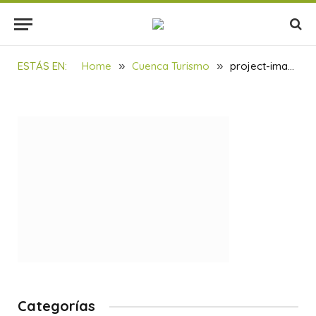
project-image-1
BY
SOULBILBAO
14/06/2017
UPDATED:
23/11/2021
1 MIN READ
ESTÁS EN:
Home
»
Cuenca Turismo
»
project-image-1
Categorías