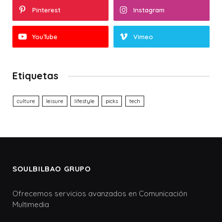
Pinterest
Instagram
YouTube
Vimeo
Etiquetas
culture
leisure
lifestyle
picks
tech
SOULBILBAO GRUPO
Ofrecemos servicios avanzados en Comunicación
Multimedia