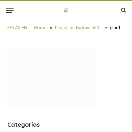
plan1
BY
SOULBILBAO
04/05/2017
UPDATED:
23/11/2021
1 MIN READ
ESTÁS EN:
Home
»
Playas de Bizkaia 360º
»
plan1
Categorías