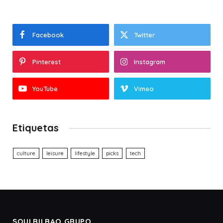
Facebook
Twitter
Pinterest
Instagram
YouTube
Vimeo
Etiquetas
culture
leisure
lifestyle
picks
tech
SOULBILBAO GRUPO