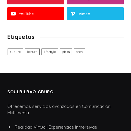
YouTube
Vimeo
Etiquetas
culture
leisure
lifestyle
picks
tech
SOULBILBAO GRUPO
Ofrecemos servicios avanzados en Comunicación
Multimedia
Realidad Virtual. Experiencias Inmersivas