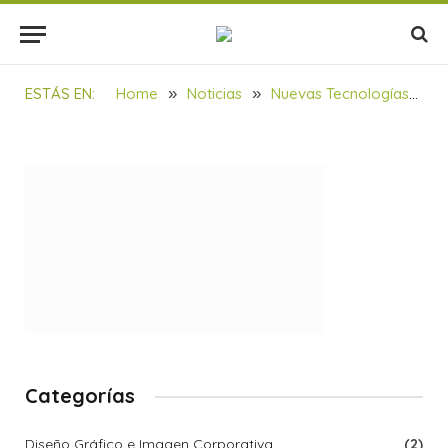
NOTICIAS – Feria en Realidad
Virtual
BY
SOULBILBAO
29/01/2022
1 MIN READ
ESTÁS EN:
Home
»
Noticias
»
Nuevas Tecnologías
»
S
Categorías
Diseño Gráfico e Imagen Corporativa
(2)