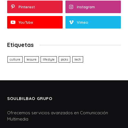
Pinterest
Instagram
YouTube
Vimeo
Etiquetas
culture
leisure
lifestyle
picks
tech
SOULBILBAO GRUPO
Ofrecemos servicios avanzados en Comunicación
Multimedia