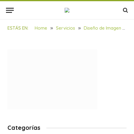
PROYECTOS_Kimiker
BY
SOULBILBAO
19/02/2022
1 MIN READ
ESTÁS EN:
Home
»
Servicios
»
Diseño de Imagen Corporativa Kimiker Group
Categorías