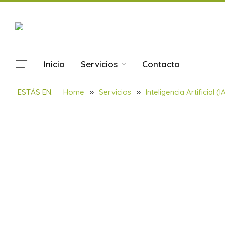
Inicio
Servicios
Contacto
SoulBilbao. Dodos de 
ESTÁS EN:
Home
»
Servicios
»
Inteligencia Artificial 
BY
SOULBILBAO
10/09/2024
1 MIN READ