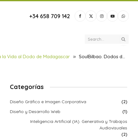
+34 658 709 142
Facebook
X
Instagram
YouTube
Whats
(Twitter)
a la Vida al Dodo de Madagascar
»
SoulBilbao. Dodos de Madagascar
Categorías
Diseño Gráfico e Imagen Corporativa
(2)
Diseño y Desarrollo Web
(1)
Inteligencia Artificial (IA). Generativa y Trabajos
Audiovisuales
(2)