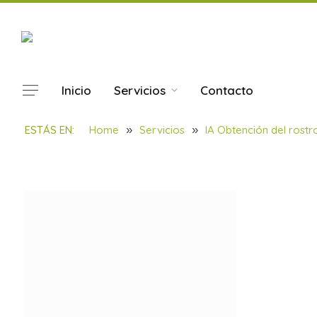
Inicio
Servicios
Contacto
PROYECTOS – Mona Lis
ESTÁS EN:
Home
»
Servicios
»
IA Obtención del rostr
BY
SOULBILBAO
30/01/2022
1 MIN READ