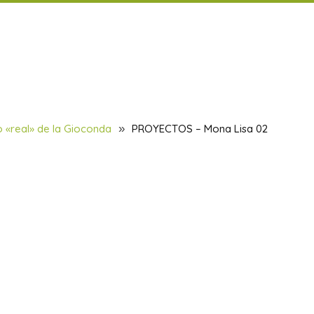
a 02
o «real» de la Gioconda
»
PROYECTOS – Mona Lisa 02