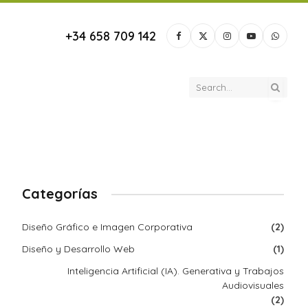
+34 658 709 142
Facebook
X
Instagram
YouTube
Whats
(Twitter)
Categorías
Diseño Gráfico e Imagen Corporativa
(2)
Diseño y Desarrollo Web
(1)
Inteligencia Artificial (IA). Generativa y Trabajos
Audiovisuales
(2)