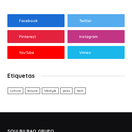
Facebook
Twitter
Pinterest
Instagram
YouTube
Vimeo
Etiquetas
culture
leisure
lifestyle
picks
tech
SOULBILBAO GRUPO