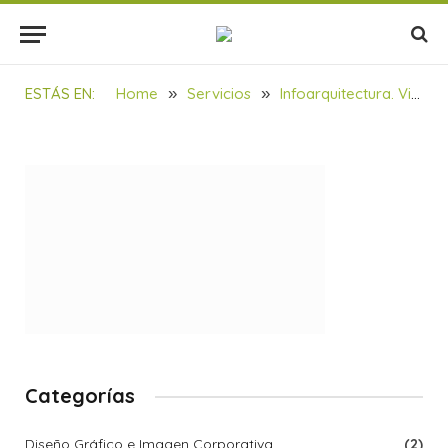
PROYECTO Infografia 01 01
BY
SOULBILBAO
05/03/2022
1 MIN READ
ESTÁS EN:
Home
»
Servicios
»
Infoarquitectura. Vivienda unifamiliar cúbica con piscina
Categorías
Diseño Gráfico e Imagen Corporativa
(2)