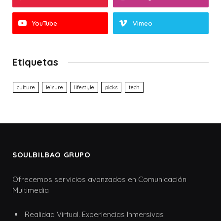
YouTube
Vimeo
Etiquetas
culture
leisure
lifestyle
picks
tech
SOULBILBAO GRUPO
Ofrecemos servicios avanzados en Comunicación
Multimedia
Realidad Virtual. Experiencias Inmersivas