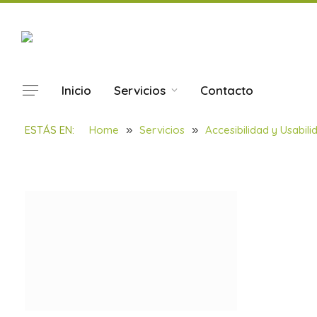
Inicio
Servicios
Contacto
NOTICAS – Usabilidad y
ESTÁS EN:
Home
»
Servicios
»
Accesibilidad y Usabil
BY
SOULBILBAO
29/01/2022
1 MIN READ