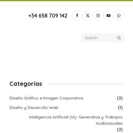
+34 658 709 142
Facebook
X
Instagram
YouTube
Whats
(Twitter)
Categorías
Diseño Gráfico e Imagen Corporativa
(2)
Diseño y Desarrollo Web
(1)
Inteligencia Artificial (IA). Generativa y Trabajos
Audiovisuales
(2)